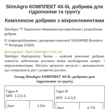
StimAgro КОМПЛЕКТ 4X-5L добрива для
гідропоніки та грунту
Комплексне добриво з мікроелементами
StimAgro ™ Українсько-Американські виробники і розробники
добрив.
Є співрозробниками і дилерами компанії SUNSHINE Boosters
™ Флорида (США)
Докладніше: https://stimagro.com.ua/
StimAgro Hydroponics Series - новітній комплекс добрив,
повністю забезпечує рослини всіма необхідними макро- і
мікроелементами. Містить органічні кислоти і амінокислоти,
що стимулюють ріст і розвиток рослин.
Склад StimAgro КОМПЛЕКТ 4X-5L добрива для
гідропоніки та грунту
Гідро-А
Гідро-В
NPK 1-2,5-5
NPK 1-4-3,5
Азот
1,0%
Азот
0,7%