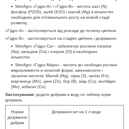
StimAgro «Гідро-А» і «Гідро-В» - містять азот (N),
фосфор (P2O5), калій (K2O) і магній (Mg) в кількостях
необхідних для оптимального росту на кожній стадії
розвитку.
«Гідро-А» - застосовується від розсади до початку цвітіння.
«Гідро-В» - застосовується на стадіях цвітіння і дозрівання.
StimAgro «Гідро-Ca» - забезпечує рослини натрієм
(Na), кальцієм (Ca) і хлором (Cl) в необхідних
кількостях.
StimAgro «Гідро-Мікро» - містить всі необхідні рослині
мікроелементи в хелатній формі, амінокислоти і
органічні кислоти. Магній (Mg), сірка (S), залізо (Fe),
марганець (Mn), цинк (Zn), бор (B), мідь (Cu), молібден
(Mo), кобальт (Co).
Застосування:
додати добрива в воду по таблиці норм
дозувань.
Норми
Дозування мл на 1 л води
дозування
добрив