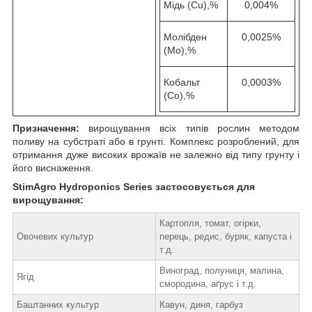
Мідь (Cu),%
0,004%
Молібден
0,0025%
(Mo),%
Кобальт
0,0003%
(Co),%
Призначення:
вирощування всіх типів рослин методом
поливу на субстраті або в грунті. Комплекс розроблений, для
отримання дуже високих врожаїв не залежно від типу грунту і
його виснаження.
StimAgro Hydroponics Series застосовується для
вирощування:
Картопля, томат, огірки,
Овочевих культур
перець, редис, буряк, капуста і
т.д.
Виноград, полуниця, малина,
Ягід
смородина, аґрус і т.д.
Баштанних культур
Кавун, диня, гарбуз