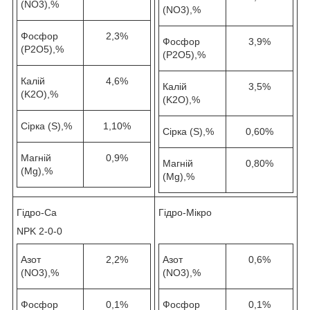
(NO3),%
(NO3),%
Фосфор
2,3%
Фосфор
3,9%
(P2O5),%
(P2O5),%
Калій
4,6%
Калій
3,5%
(K2O),%
(K2O),%
Сірка (S),%
1,10%
Сірка (S),%
0,60%
Магній
0,9%
Магній
0,80%
(Mg),%
(Mg),%
Гідро-Ca
Гідро-Мікро
NPK 2-0-0
Азот
2,2%
Азот
0,6%
(NO3),%
(NO3),%
Фосфор
0,1%
Фосфор
0,1%