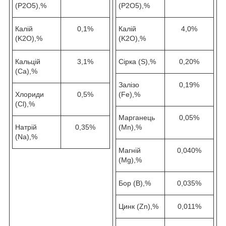
(P2O5),%
(P2O5),%
Калій
0,1%
Калій
4,0%
(K2O),%
(K2O),%
Кальцій
3,1%
Сірка (S),%
0,20%
(Ca),%
Залізо
0,19%
Хлориди
0,5%
(Fe),%
(Cl),%
Марганець
0,05%
Натрій
0,35%
(Mn),%
(Na),%
Магній
0,040%
(Mg),%
Бор (B),%
0,035%
Цинк (Zn),%
0,011%