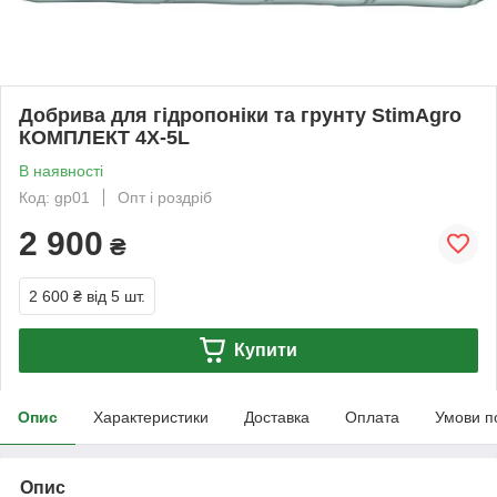
Добрива для гідропоніки та грунту StimAgro
КОМПЛЕКТ 4X-5L
В наявності
Код: gp01
Опт і роздріб
2 900
₴
2 600 ₴
від 5 шт.
Купити
Опис
Характеристики
Доставка
Оплата
Умови п
Опис