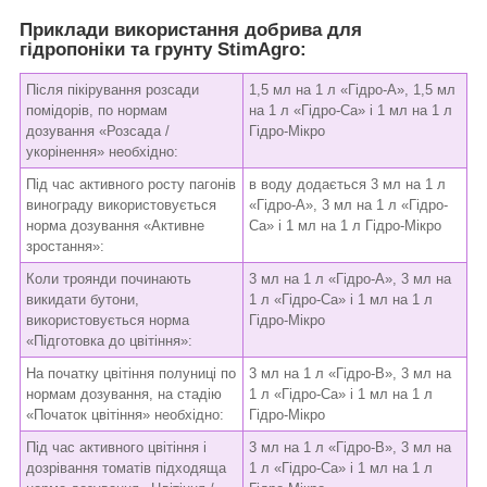
Приклади використання добрива для
гідропоніки та грунту StimAgro:
Після пікірування розсади
1,5 мл на 1 л «Гідро-А», 1,5 мл
помідорів, по нормам
на 1 л «Гідро-Ca» і 1 мл на 1 л
дозування «Розсада /
Гідро-Мікро
укорінення» необхідно:
Під час активного росту пагонів
в воду додається 3 мл на 1 л
винограду використовується
«Гідро-А», 3 мл на 1 л «Гідро-
норма дозування «Активне
Ca» і 1 мл на 1 л Гідро-Мікро
зростання»:
Коли троянди починають
3 мл на 1 л «Гідро-А», 3 мл на
викидати бутони,
1 л «Гідро-Ca» і 1 мл на 1 л
використовується норма
Гідро-Мікро
«Підготовка до цвітіння»:
На початку цвітіння полуниці по
3 мл на 1 л «Гідро-В», 3 мл на
нормам дозування, на стадію
1 л «Гідро-Ca» і 1 мл на 1 л
«Початок цвітіння» необхідно:
Гідро-Мікро
Під час активного цвітіння і
3 мл на 1 л «Гідро-В», 3 мл на
дозрівання томатів підходяща
1 л «Гідро-Ca» і 1 мл на 1 л