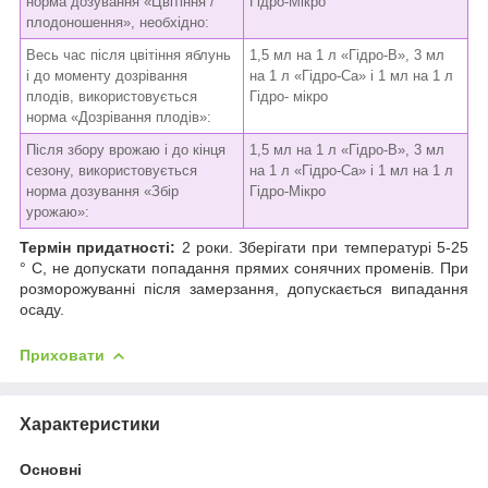
норма дозування «Цвітіння /
Гідро-Мікро
плодоношення», необхідно:
Весь час після цвітіння яблунь
1,5 мл на 1 л «Гідро-В», 3 мл
і до моменту дозрівання
на 1 л «Гідро-Ca» і 1 мл на 1 л
плодів, використовується
Гідро- мікро
норма «Дозрівання плодів»:
Після збору врожаю і до кінця
1,5 мл на 1 л «Гідро-В», 3 мл
сезону, використовується
на 1 л «Гідро-Ca» і 1 мл на 1 л
норма дозування «Збір
Гідро-Мікро
урожаю»:
Термін придатності:
2 роки. Зберігати при температурі 5-25
° С, не допускати попадання прямих сонячних променів. При
розморожуванні після замерзання, допускається випадання
осаду.
Приховати
Характеристики
Основні