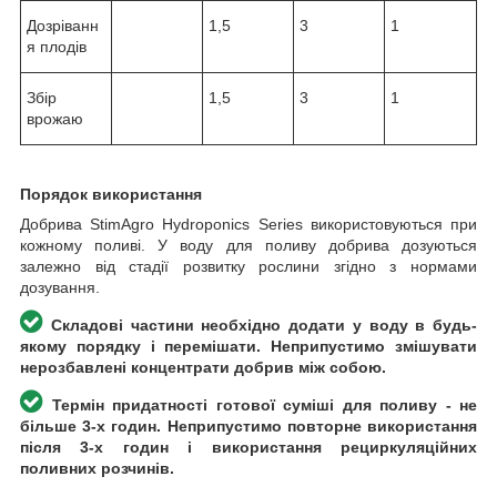
Дозріванн
1,5
3
1
я плодів
Збір
1,5
3
1
врожаю
Порядок використання
Добрива StimAgro Hydroponics Series використовуються при
кожному поливі. У воду для поливу добрива дозуються
залежно від стадії розвитку рослини згідно з нормами
дозування.
Складові частини необхідно додати у воду в будь-
якому порядку і перемішати. Неприпустимо змішувати
нерозбавлені концентрати добрив між собою.
Термін придатності готової суміші для поливу - не
більше 3-х годин. Неприпустимо повторне використання
після 3-х годин і використання рециркуляційних
поливних розчинів.