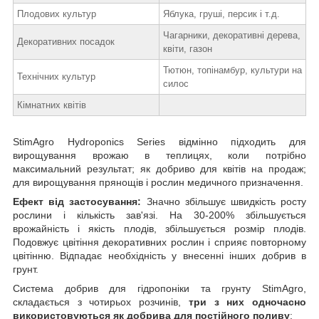
Плодових культур
Яблука, груші, персик і т.д.
Чагарники, декоративні дерева,
Декоративних посадок
квіти, газон
Тютюн, топінамбур, культури на
Технічних культур
силос
Кімнатних квітів
StimAgro Hydroponics Series відмінно підходить для
вирощування врожаю в теплицях, коли потрібно
максимальний результат; як добриво для квітів на продаж;
для вирощування прянощів і рослин медичного призначення.
Ефект від застосування:
Значно збільшує швидкість росту
рослини і кількість зав'язі. На 30-200% збільшується
врожайність і якість плодів, збільшується розмір плодів.
Подовжує цвітіння декоративних рослин і сприяє повторному
цвітінню. Відпадає необхідність у внесенні інших добрив в
грунт.
Система добрив для гідропоніки та грунту StimAgro,
складається з чотирьох розчинів,
три з них одночасно
використовуються як добрива для постійного поливу
: