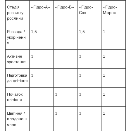
Стадія
«Гідро-А»
«Гідро-В»
«Гідро-
«Гідро-
розвитку
Ca»
Мікро»
рослини
Розсада /
1,5
1,5
1
укоріненн
я
Активне
3
3
1
зростання
Підготовка
3
3
1
до цвітіння
Початок
3
3
1
цвітіння
Цвітіння /
3
3
1
плодонош
ення