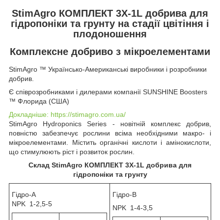
StimAgro КОМПЛЕКТ 3X-1L добрива для
гідропоніки та грунту на стадії цвітіння і
плодоношення
Комплексне добриво з мікроелементами
StimAgro ™ Українсько-Американські виробники і розробники
добрив.
Є співрозробниками і дилерами компанії SUNSHINE Boosters
™ Флорида (США)
Докладніше: https://stimagro.com.ua/
StimAgro Hydroponics Series - новітній комплекс добрив,
повністю забезпечує рослини всіма необхідними макро- і
мікроелементами. Містить органічні кислоти і амінокислоти,
що стимулюють ріст і розвиток рослин.
Склад StimAgro КОМПЛЕКТ 3X-1L добрива для
гідропоніки та грунту
Гідро-А
Гідро-В
NPK 1-2,5-5
NPK 1-4-3,5