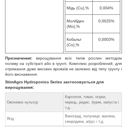
Мідь (Cu),%
0,004%
Молібден
0,0025%
(Mo),%
Кобальт
0,0003%
(Co),%
Призначення:
вирощування всіх типів рослин методом
поливу на субстраті або в грунті. Комплекс розроблений, для
отримання дуже високих врожаїв не залежно від типу грунту і
його виснаження.
StimAgro Hydroponics Series застосовується для
вирощування:
Картопля, томат, огірки,
Овочевих культур
перець, редис, буряк, капуста і
т.д.
Виноград, полуниця, малина,
Ягід
смородина, аґрус і т.д.