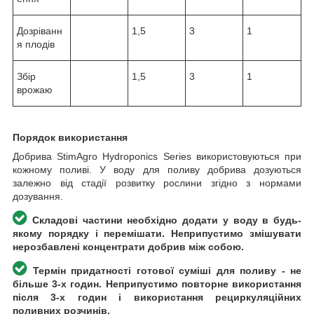
Дозріванн
1,5
3
1
я плодів
Збір
1,5
3
1
врожаю
Порядок використання
Добрива StimAgro Hydroponics Series використовуються при
кожному поливі. У воду для поливу добрива дозуються
залежно від стадії розвитку рослини згідно з нормами
дозування.
Складові частини необхідно додати у воду в будь-
якому порядку і перемішати. Неприпустимо змішувати
нерозбавлені концентрати добрив між собою.
Термін придатності готової суміші для поливу - не
більше 3-х годин. Неприпустимо повторне використання
після 3-х годин і використання рециркуляційних
поливних розчинів.