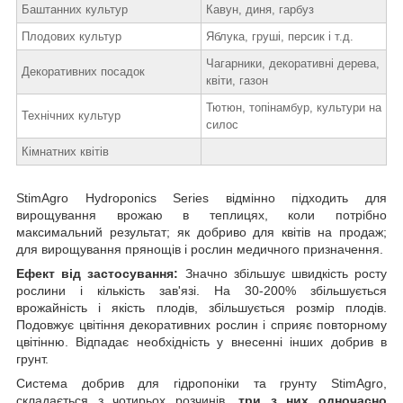
Баштанних культур
Кавун, диня, гарбуз
Плодових культур
Яблука, груші, персик і т.д.
Чагарники, декоративні дерева,
Декоративних посадок
квіти, газон
Тютюн, топінамбур, культури на
Технічних культур
силос
Кімнатних квітів
StimAgro Hydroponics Series відмінно підходить для
вирощування врожаю в теплицях, коли потрібно
максимальний результат; як добриво для квітів на продаж;
для вирощування прянощів і рослин медичного призначення.
Ефект від застосування:
Значно збільшує швидкість росту
рослини і кількість зав'язі. На 30-200% збільшується
врожайність і якість плодів, збільшується розмір плодів.
Подовжує цвітіння декоративних рослин і сприяє повторному
цвітінню. Відпадає необхідність у внесенні інших добрив в
грунт.
Система добрив для гідропоніки та грунту StimAgro,
складається з чотирьох розчинів,
три з них одночасно