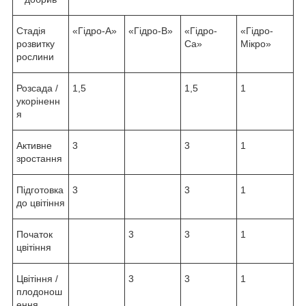
Стадія
«Гідро-А»
«Гідро-В»
«Гідро-
«Гідро-
розвитку
Ca»
Мікро»
рослини
Розсада /
1,5
1,5
1
укоріненн
я
Активне
3
3
1
зростання
Підготовка
3
3
1
до цвітіння
Початок
3
3
1
цвітіння
Цвітіння /
3
3
1
плодонош
ення