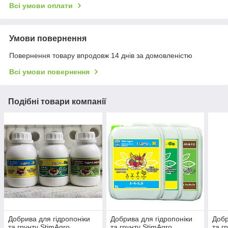
Всі умови оплати
Умови повернення
Повернення товару впродовж 14 днів за домовленістю
Всі умови повернення
Подібні товари компанії
Добрива для гідропоніки
Добрива для гідропоніки
Добр
та грунту StimAgro
та грунту StimAgro
та г