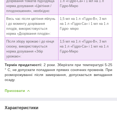
дозрівання томатів підходяща
1 л «Гідро-Ca» і 1 мл на 1 л
норма дозування «Цвітіння /
Гідро-Мікро
плодоношення», необхідно:
Весь час після цвітіння яблунь
1,5 мл на 1 л «Гідро-В», 3 мл
і до моменту дозрівання
на 1 л «Гідро-Ca» і 1 мл на 1 л
плодів, використовується
Гідро- мікро
норма «Дозрівання плодів»:
Після збору врожаю і до кінця
1,5 мл на 1 л «Гідро-В», 3 мл
сезону, використовується
на 1 л «Гідро-Ca» і 1 мл на 1 л
норма дозування «Збір
Гідро-Мікро
урожаю»:
Термін придатності:
2 роки. Зберігати при температурі 5-25
° С, не допускати попадання прямих сонячних променів. При
розморожуванні після замерзання, допускається випадання
осаду.
Приховати
Характеристики