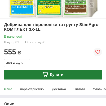
Добрива для гідропоніки та грунту StimAgro
КОМПЛЕКТ 3X-1L
В наявності
Код: gp01
Опт і роздріб
555
₴
460 ₴
від 5 шт.
Купити
Опис
Характеристики
Доставка
Оплата
Умови п
Опис