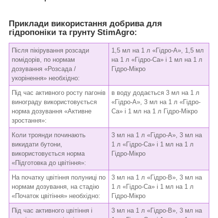
Приклади використання добрива для
гідропоніки та грунту StimAgro:
Після пікірування розсади
1,5 мл на 1 л «Гідро-А», 1,5 мл
помідорів, по нормам
на 1 л «Гідро-Ca» і 1 мл на 1 л
дозування «Розсада /
Гідро-Мікро
укорінення» необхідно:
Під час активного росту пагонів
в воду додається 3 мл на 1 л
винограду використовується
«Гідро-А», 3 мл на 1 л «Гідро-
норма дозування «Активне
Ca» і 1 мл на 1 л Гідро-Мікро
зростання»:
Коли троянди починають
3 мл на 1 л «Гідро-А», 3 мл на
викидати бутони,
1 л «Гідро-Ca» і 1 мл на 1 л
використовується норма
Гідро-Мікро
«Підготовка до цвітіння»:
На початку цвітіння полуниці по
3 мл на 1 л «Гідро-В», 3 мл на
нормам дозування, на стадію
1 л «Гідро-Ca» і 1 мл на 1 л
«Початок цвітіння» необхідно:
Гідро-Мікро
Під час активного цвітіння і
3 мл на 1 л «Гідро-В», 3 мл на