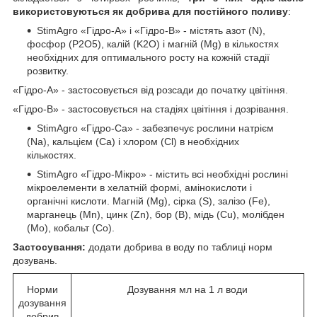
використовуються як добрива для постійного поливу
:
StimAgro «Гідро-А» і «Гідро-В» - містять азот (N),
фосфор (P2O5), калій (K2O) і магній (Mg) в кількостях
необхідних для оптимального росту на кожній стадії
розвитку.
«Гідро-А» - застосовується від розсади до початку цвітіння.
«Гідро-В» - застосовується на стадіях цвітіння і дозрівання.
StimAgro «Гідро-Ca» - забезпечує рослини натрієм
(Na), кальцієм (Ca) і хлором (Cl) в необхідних
кількостях.
StimAgro «Гідро-Мікро» - містить всі необхідні рослині
мікроелементи в хелатній формі, амінокислоти і
органічні кислоти. Магній (Mg), сірка (S), залізо (Fe),
марганець (Mn), цинк (Zn), бор (B), мідь (Cu), молібден
(Mo), кобальт (Co).
Застосування:
додати добрива в воду по таблиці норм
дозувань.
Норми
Дозування мл на 1 л води
дозування
добрив