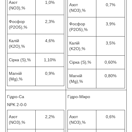
Азот
1,0%
Азот
0,7%
(NO3),%
(NO3),%
Фосфор
2,3%
Фосфор
3,9%
(P2O5),%
(P2O5),%
Калій
4,6%
Калій
3,5%
(K2O),%
(K2O),%
Сірка (S),%
1,10%
Сірка (S),%
0,60%
Магній
0,9%
Магній
0,80%
(Mg),%
(Mg),%
Гідро-Ca
Гідро-Мікро
NPK 2-0-0
Азот
2,2%
Азот
0,6%
(NO3),%
(NO3),%