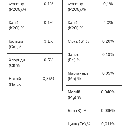
Фосфор
0,1%
Фосфор
0,1%
(P2O5),%
(P2O5),%
Калій
0,1%
Калій
4,0%
(K2O),%
(K2O),%
Кальцій
3,1%
Сірка (S),%
0,20%
(Ca),%
Залізо
0,19%
Хлориди
0,5%
(Fe),%
(Cl),%
Марганець
0,05%
Натрій
0,35%
(Mn),%
(Na),%
Магній
0,040%
(Mg),%
Бор (B),%
0,035%
Цинк (Zn),%
0,011%