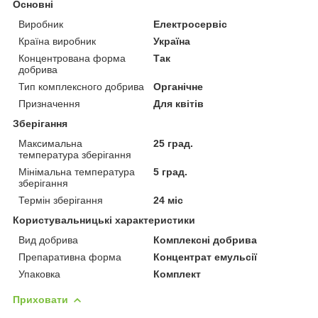
Основні
Виробник
Електросервіс
Країна виробник
Україна
Концентрована форма
Так
добрива
Тип комплексного добрива
Органічне
Призначення
Для квітів
Зберігання
Максимальна
25 град.
температура зберігання
Мінімальна температура
5 град.
зберігання
Термін зберігання
24 міс
Користувальницькі характеристики
Вид добрива
Комплексні добрива
Препаративна форма
Концентрат емульсії
Упаковка
Комплект
Приховати