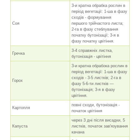
3-и кратна обрабка рослин в
період вегетації: 1-ша в фазу
сходів - формування
Соя
першого трійчастого листа;
2-га в фазу стеблування
початку бутонізації; 3-я в
фазу початку цвітіння.
3-4 справжніх листка,
Гречка
бутонізація - цвітіння
3-и кратна обрабока рослин в
період вегетації: 1-ша в фазу
сходів - 3-5 листків; 2-га в
Горох
фазу 5-6-ти листків —
бутонізація; 3-я в фазу
цвітіння.
повні сходи, бутонізація -
Картопля
початок цвітіння
через 3 дні після висадки, 5
Капуста
листків, початок зав'язування
качана