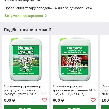
Повернення товару впродовж 14 днів за домовленістю
Всі умови повернення
Подібні товари компанії
Стимулятор, регулятор
Стимулятор росту
Стим
росту для польових
зростання-укорінення NPK
Зрос
культур Гумат + NPK 5-3-3
5-2,5-5 + Гумат (5л)
NPK 
(5л) StimAgro
StimAgro
мл) 
600
600
100
₴
₴
Купити
Купити