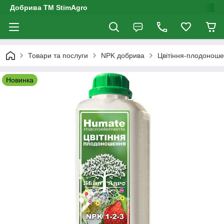
Добрива ТМ StimAgro
Товари та послуги
NPK добрива
Цвітіння-плодоноше
Новинка