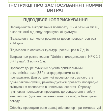
ІНСТРУКЦІ ПРО ЗАСТОСУВАННЯ І НОРМИ
ВИТРАТ
ПІДГОДІВЛЯ І ОБПРИСКУВАННЯ
Періодичність використання препарату: 2 - 4 рази на місяц,
в залежності від виду вирощуваної культури.
Підживлення квіткових рослин та дерев проводиться раз
в 14 днів.
Підживлення овочевих культур і рослин раз в 7 днів
Витрата при розпилюванні "Цвітіння плодоношення NPK 1-2-
3 + Гумат":
3 мл на 1 л.
Препарат добре сумісний з усіма оригінальними
отрутохімікатами (ЗЗР), мікродобривами та біо-
препаратами. Для остаточної перевірки на сумісність в
одній баковій суміші, рекомендується провести попереднє
змішування препаратів в невеликих обсягах. Обробку
гуміновим препаратом проводять до сонцестояння або у
вечірній час (для виключення опіків рослин), в безвітряну
погоду.
Обробку проводити рано вранці або ввечері при температурі