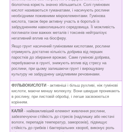
біологічна користь значно збільшиться. Солі гумінових
кислот називаються гуманатами, і насичують рослини
необхідними поживними мікроелементами. Гумінова
кислота, також бере активну участь в боротьбі із
забрудненням навколишнього середовища. Її можливість
поглинати іони важких металів і токсинів нейтралізує
негативний вплив на біосферу.
Якщо грунт насичений гуміновими кислотами, рослини
отримують достатню кількість добрива від перших
паростків до збирання врожаю. Саме гумінові добрива,
перебуваючи в грунті, знижують вплив від стресу на
рослини, при цьому залишаючи грунт і вирощувану
культуру не забруднену шкідливими речовинами.
ФУЛЬВОКИСЛОТИ
- активніші і більш рухливі, ніж гумінові
кислоти, маючи меншу молекулу. Вони швидше проникають
в рослину, при листовій обробці, і легше засвоюються
корінням.
КАЛІЙ
- найважливіший елемент живлення рослини,
забезпечуючи стійкість до стресів (надлишку або нестачі
вологи, перепадів температур, заморозків), підвищує
стійкість до грибків і бактеріальних хвороб, виконує роль