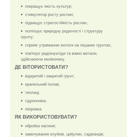
покращує якість культур;
стимулятор росту рослин;
підвищує стресостійкість рослин;
поліпшує природну родючості і структуру
грунту;
сприяє утриманню вологи на піщаних грунтах;
пов'язує радіонукліди та важкі метали,
здійснюючи екобезпеку.
ДЕ ВІТОРИСТОВАТИ?
відкритий і закритий грунт;
крапельний полив;
теплиці;
гідропоніка;
пікіровка.
ЯК ВИКОРИСТОВУВАТИ?
обробка насіння;
замочування клубнів, цибулин, саджанців;