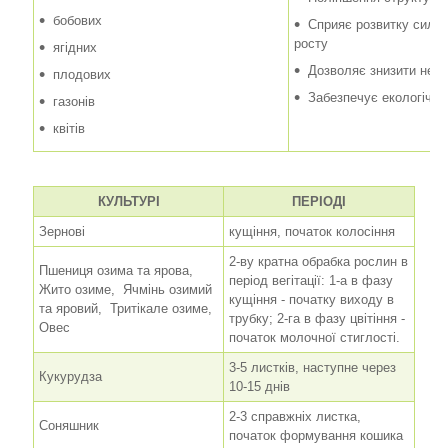
бобових
Сприяє розвитку сильн
росту
ягідних
Дозволяє знизити нега
плодових
Забезпечує екологічну
газонів
квітів
КУЛЬТУРІ
ПЕРІОДІ
Зернові
кущіння, початок колосіння
2-ву кратна обрабка рослин в
Пшениця озима та ярова,
період вегітації: 1-а в фазу
Жито озиме, Ячмінь озимий
кущіння - початку виходу в
та яровий, Тритікале озиме,
трубку; 2-га в фазу цвітіння -
Овес
початок молочної стиглості.
3-5 листків, наступне через
Кукурудза
10-15 днів
2-3 справжніх листка,
Соняшник
початок формування кошика