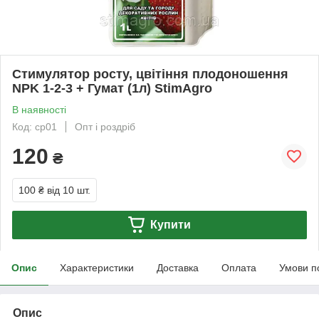
Стимулятор росту, цвітіння плодоношення
NPK 1-2-3 + Гумат (1л) StimAgro
В наявності
Код: cp01
Опт і роздріб
120
₴
100 ₴
від 10 шт.
Купити
Опис
Характеристики
Доставка
Оплата
Умови п
Опис