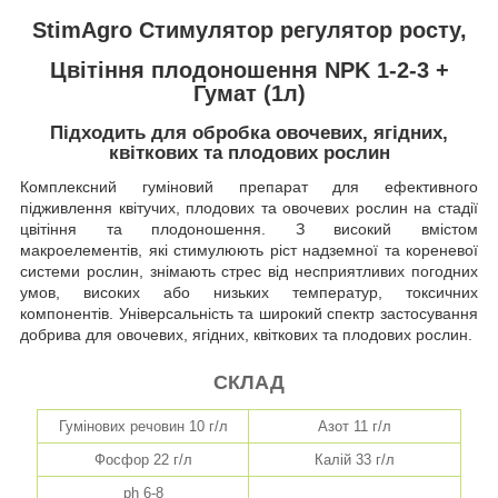
StimAgro Стимулятор регулятор росту,
Цвітіння плодоношення NPK 1-2-3 +
Гумат (1л)
Підходить для обробка овочевих, ягідних,
квіткових та плодових рослин
Комплексний гуміновий препарат для ефективного
підживлення квітучих, плодових та овочевих рослин на стадії
цвітіння та плодоношення. З високий вмістом
макроелементів, які стимулюють ріст надземної та кореневої
системи рослин, знімають стрес від несприятливих погодних
умов, високих або низьких температур, токсичних
компонентів. Універсальність та широкий спектр застосування
добрива для овочевих, ягідних, квіткових та плодових рослин.
СКЛАД
Гумінових речовин 10 г/л
Азот 11 г/л
Фосфор 22 г/л
Калій 33 г/л
ph 6-8