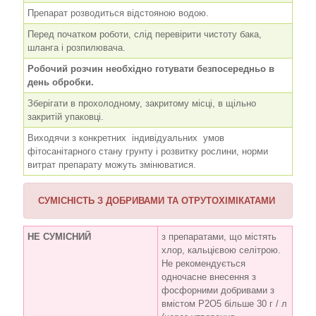
Препарат розводиться відстояною водою.
Перед початком роботи, слід перевірити чистоту бака,
шланга і розпилювача.
Робочий розчин необхідно готувати безпосередньо в
день обробки.
Зберігати в прохолодному, закритому місці, в щільно
закритій упаковці.
Виходячи з конкретних індивідуальних умов
фітосанітарного стану грунту і розвитку рослини, норми
витрат препарату можуть змінюватися.
СУМІСНІСТЬ З ДОБРИВАМИ ТА ОТРУТОХІМІКАТАМИ
НЕ СУМІСНИЙ
з препаратами, що містять
хлор, кальцієвою селітрою.
Не рекомендується
одночасне внесення з
фосфорними добривами з
вмістом P
2
O
5
більше 30 г / л