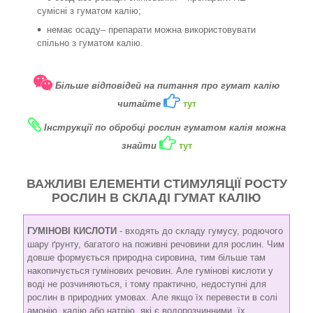
сумісні з гуматом калію;
немає осаду– препарати можна використовувати
спільно з гуматом калію.
Більше відповідей на питання про гумат калію
читайте
тут
Інструкції по обробці рослин гуматом калія можна
знайти
тут
ВАЖЛИВІ ЕЛЕМЕНТИ СТИМУЛЯЦІЇ РОСТУ
РОСЛИН В СКЛАДІ ГУМАТ КАЛІЮ
ГУМІНОВІ КИСЛОТИ
- входять до складу гумусу, родючого
шару ґрунту, багатого на поживні речовини для рослин. Чим
довше формується природна сировина, тим більше там
накопичується гумінових речовин. Але гумінові кислоти у
воді не розчиняються, і тому практично, недоступні для
рослин в природних умовах. Але якщо їх перевести в солі
амонію, калію або натрію, які є водорозчинними, їх