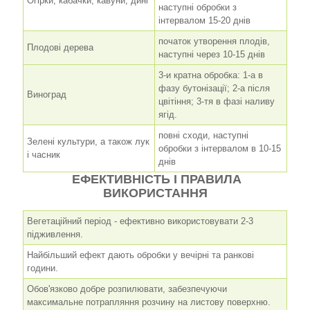
Огірки, кабачки, кавуни, дині
наступні обробки з
інтервалом 15-20 днів
початок утворення плодів,
Плодові дерева
наступні через 10-15 днів
3-и кратна обробка: 1-а в
фазу бутонізації; 2-а після
Виноград
цвітіння; 3-тя в фазі наливу
ягід.
повні сходи, наступні
Зелені культури, а також лук
обробки з інтервалом в 10-15
і часник
днів
ЕФЕКТИВНІСТЬ І ПРАВИЛА
ВИКОРИСТАННЯ
Вегетаційний період - ефективно використовувати 2-3
підживлення.
Найбільший ефект дають обробки у вечірні та ранкові
години.
Обов'язково добре розпилювати, забезпечуючи
максимальне потрапляння розчину на листову поверхню.