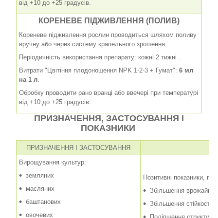
від +10 до +25 градусів.
КОРЕНЕВЕ ПІДЖИВЛЕННЯ (ПОЛИВ)
Кореневе підживлення рослин проводиться шляхом поливу
вручну або через систему крапельного зрошення.
Періодичність використання препарату: кожні 2 тижні .
Витрати "Цвітіння плодоношення NPK 1-2-3 + Гумат":
6 мл
на 1 л
.
Обробку проводити рано вранці або ввечері при температурі
від +10 до +25 градусів.
ПРИЗНАЧЕННЯ, ЗАСТОСУВАННЯ І
ПОКАЗНИКИ
ПРИЗНАЧЕННЯ І ЗАСТОСУВАННЯ
Вирощування культур:
земляних
Позитивні показники, пр
масляних
Збільшення врожайнос
баштанових
Збільшення стійкості 
овочевих
Поліпшення структури 