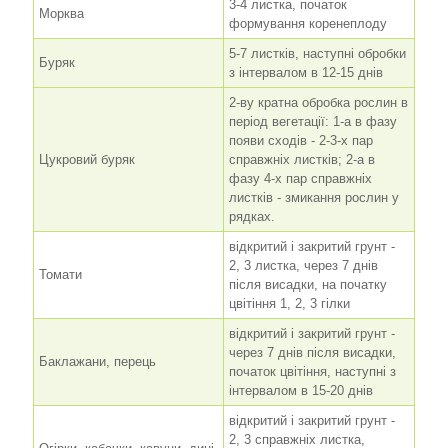
3-4 листка, початок
Морква
формування коренеплоду
5-7 листків, наступні обробки
Буряк
з інтервалом в 12-15 днів
2-ву кратна обробка рослин в
період вегетації: 1-а в фазу
появи сходів - 2-3-х пар
Цукровий буряк
справжніх листків; 2-а в
фазу 4-х пар справжніх
листків - змикання рослин у
рядках.
відкритий і закритий грунт -
2, 3 листка, через 7 днів
Томати
після висадки, на початку
цвітіння 1, 2, 3 гілки
відкритий і закритий грунт -
через 7 днів після висадки,
Баклажани, перець
початок цвітіння, наступні з
інтервалом в 15-20 днів
відкритий і закритий грунт -
2, 3 справжніх листка,