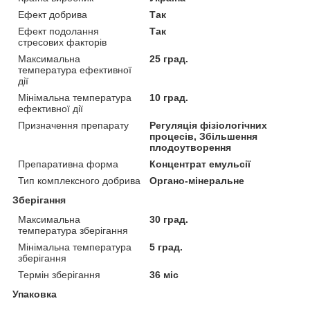
Ефект добрива
Так
Ефект подолання
Так
стресових факторів
Максимальна
25 град.
температура ефективної
дії
Мінімальна температура
10 град.
ефективної дії
Призначення препарату
Регуляція фізіологічних
процесів, Збільшення
плодоутворення
Препаративна форма
Концентрат емульсії
Тип комплексного добрива
Органо-мінеральне
Зберігання
Максимальна
30 град.
температура зберігання
Мінімальна температура
5 град.
зберігання
Термін зберігання
36 міс
Упаковка