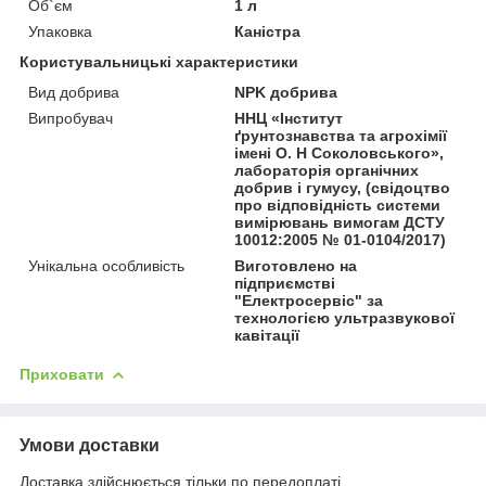
Об`єм
1 л
Упаковка
Каністра
Користувальницькі характеристики
Вид добрива
NPK добрива
Випробувач
ННЦ «Інститут
ґрунтознавства та агрохімії
імені О. Н Соколовського»,
лабораторія органічних
добрив і гумусу, (свідоцтво
про відповідність системи
вимірювань вимогам ДСТУ
10012:2005 № 01-0104/2017)
Унікальна особливість
Виготовлено на
підприємстві
"Електросервіс" за
технологією ультразвукової
кавітації
Приховати
Умови доставки
Доставка здійснюється тільки по передоплаті.